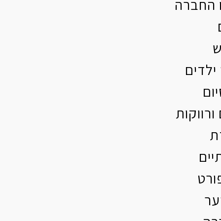
ו החברה
ש
ילדים
ום
ורווקות
ת
יים
ורט
ער