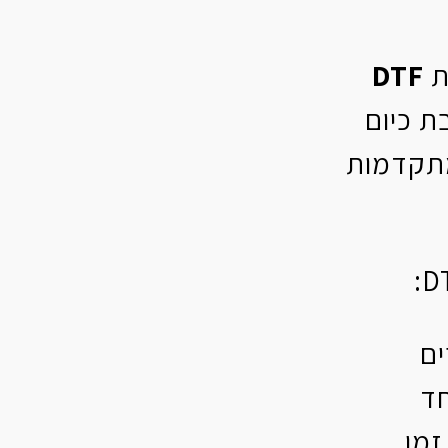
ת
DTF
ת כיום
תקדמות
ים
חד
זמן