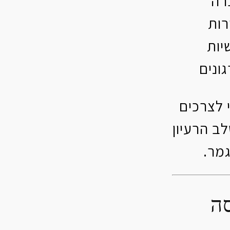
רה
רות
יות
ונים
 לצרכים
ב הרעיון
מר.
סה